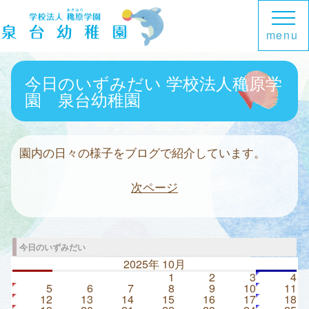
menu
今日のいずみだい 学校法人穐原学
園 泉台幼稚園
園内の日々の様子をブログで紹介しています。
次ページ
今日のいずみだい
2025年 10月
1
2
3
4
5
6
7
8
9
10
11
12
13
14
15
16
17
18